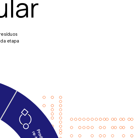
ular
resíduos
ada etapa